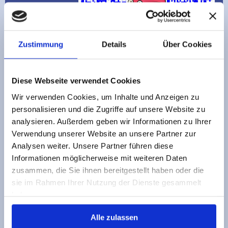
Fax:
05462 /
4039016
Mobil: 0176 /
2020 1905
Zustimmung
Details
Über Cookies
E-Mail:
info@rudis-
fahrschule.de
Mit dem Handy scannen und als Kontakt speichern
Diese Webseite verwendet Cookies
Mitglied im
Fahrlehrerverband Niedersachsen e.V.
Wir verwenden Cookies, um Inhalte und Anzeigen zu
personalisieren und die Zugriffe auf unsere Website zu
analysieren. Außerdem geben wir Informationen zu Ihrer
Verwendung unserer Website an unsere Partner zur
Analysen weiter. Unsere Partner führen diese
Informationen möglicherweise mit weiteren Daten
Hier finden Sie unsere Filialen
zusammen, die Sie ihnen bereitgestellt haben oder die
sie im Rahmen Ihrer Nutzung der Dienste gesammelt
Rudi's Fahrschulen in:
haben.
Bersenbrück
Lindenstraße 9
Alle zulassen