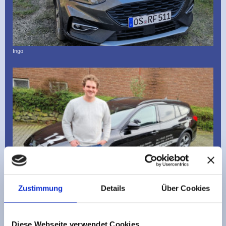
Ingo
Zustimmung
Details
Über Cookies
Diese Webseite verwendet Cookies
Julian