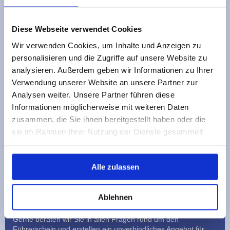
Donnerstags 18:00 - 19:30 Uhr
Diese Webseite verwendet Cookies
Kettenkamp
Wir verwenden Cookies, um Inhalte und Anzeigen zu
Hauptstraße 11
personalisieren und die Zugriffe auf unsere Website zu
(Im Haus der Gemeinde
analysieren. Außerdem geben wir Informationen zu Ihrer
Kettenkamp)
Verwendung unserer Website an unsere Partner zur
Analysen weiter. Unsere Partner führen diese
Anmeldung und
theoretischer Unterricht
Informationen möglicherweise mit weiteren Daten
Montags
18:00 -
zusammen, die Sie ihnen bereitgestellt haben oder die
19:30 Uhr
sie im Rahmen Ihrer Nutzung der Dienste gesammelt
Donnerstags 19:45 -
21:15 Uhr
haben.
Rudi's Fahrschule in Kettenkamp
Alle zulassen
Rufen Sie uns an oder kommen Sie einfach zu einer unserer
Fahrschul-Filialen (Öffnungszeiten siehe oben). Überzeugen
Sie sich von unseren umfangreichen quantifizierten
Ablehnen
Angeboten.
Gerne beraten wir Sie in allen Fragen rund um den
Führerschein und erstellen ein unverbindliches Angebot für