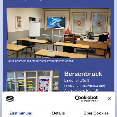
Schulungsraum mit modernster Präsentationstechnik
Bersenbrück
Lindenstraße 9
(zwischen mioAmica und
Architekbüro Plan B)
Anmeldung und
theoretischer Unterricht
Montags 19:45 - 21:15
Rudi's Fahrschule in Bersenbrück
Zustimmung
Details
Über Cookies
Uhr